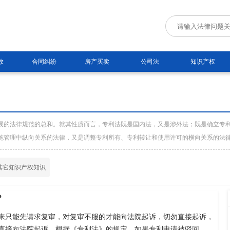
故
合同纠纷
房产买卖
公司法
知识产权
展的法律规范的总和。就其性质而言，专利法既是国内法，又是涉外法；既是确立专
施管理中纵向关系的法律，又是调整专利所有、专利转让和使用许可的横向关系的法
其它知识产权知识
？
来只能先请求复审，对复审不服的才能向法院起诉，切勿直接起诉，
直接向法院起诉。根据《专利法》的规定，如果专利申请被驳回，申