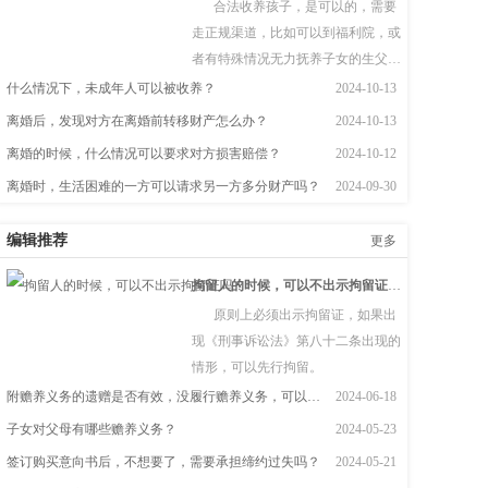
合法收养孩子，是可以的，需要
走正规渠道，比如可以到福利院，或
者有特殊情况无力抚养子女的生父
母。  根据《民法典》第一千零九十四
什么情况下，未成年人可以被收养？
2024-10-13
条　下列个人、组织可以作送养人：
离婚后，发现对方在离婚前转移财产怎么办？
2024-10-13
（一）孤儿的监护人；（二）儿童福
离婚的时候，什么情况可以要求对方损害赔偿？
2024-10-12
利机构；（三）有特殊困难无力抚养
离婚时，生活困难的一方可以请求另一方多分财产吗？
2024-09-30
子女的生父母。
编辑推荐
更多
拘留人的时候，可以不出示拘留证吗？
原则上必须出示拘留证，如果出
现《刑事诉讼法》第八十二条出现的
情形，可以先行拘留。
附赡养义务的遗赠是否有效，没履行赡养义务，可以继承吗？
2024-06-18
子女对父母有哪些赡养义务？
2024-05-23
签订购买意向书后，不想要了，需要承担缔约过失吗？
2024-05-21