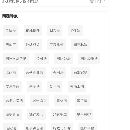
金钱可以设立质押权吗?
2024-05-12
问题导航
保险法
征地拆迁
财税法
担保法
房地产
妇幼权益
工程建筑
国际私法
国家司法考试
公司法
国际公法
国际经济法
海商法
合伙企业法
合同法
婚姻家庭
交通事故
基金法
竞争法
劳动工伤
民事诉讼法
民生政策
票据法
破产法
侵权责任
法律顾问
消费权益
刑事辩护
信托法
刑事诉讼法
行政与行诉
医疗事故