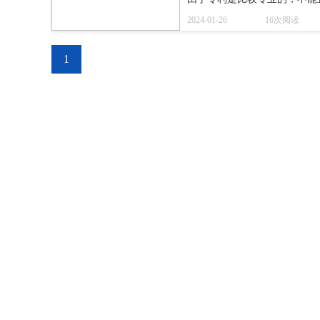
请人可以请求复审。在复审过
2024-01-26
16次阅读
由。如果复审请求被接受，国
1