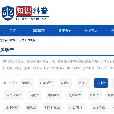
首页
婚姻家庭
刑事辩护
交通事故
您所在位置：
首页
> 房地产
房地产
房地产是指土地、建筑物及附着在土地、建筑物上不可分离的部分以及附带的各种
屋买卖、租赁、抵押、物业管理等方面的内容。用户可以在这个类别下找到关于房
相关分类：
保险法
征地拆迁
财税法
担保法
房地产
合伙企业法
合同法
婚姻家庭
交通事故
基金法
竞争
刑事辩护
信托法
刑事诉讼法
行政与行诉
医疗事故