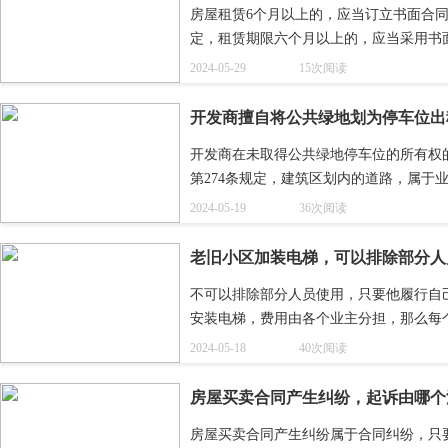
房屋租赁6个月以上的，应当订立书面合同
定，租赁期限六个月以上的，应当采用书
视为不定期租赁。
2024-05-29
15次阅读
开发商擅自将公共绿地划为停车位出
开发商在未取得公共绿地停车位的所有权的
第274条规定，建筑区划内的道路，属于
地，属于业主共有，但是属于城镇公共绿
2024-05-19
36次阅读
所、公用设施和物业服务用房，属于业主
老旧小区加装电梯，可以排除部分人
不可以排除部分人员使用，只要他履行自己
安装电梯，费用由各个业主分担，那么每
同意或者阻挠安装为由，而禁止其使用。
2024-05-18
40次阅读
房屋买卖合同产生纠纷，起诉由哪个
房屋买卖合同产生纠纷属于合同纠纷，只