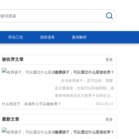
劳动工伤
债权债务
案例解析
被收养文章
更多
收养孩子，可以通过什么渠道收养？
合法收养孩子，是可以的，需要
走正规渠道，比如可以到福利院，或
者有特殊情况无力抚养子女的生父
母。  根据《民法典》第一千零九十四
什么情况下，未成年人可以被收养？
2024-10-13
条　下列个人、组织可以作送养人：
（一）孤儿的监护人；（二）儿童福
最新文章
更多
利机构；（三）有特殊困难无力抚养
收养孩子，可以通过什么渠道收养？
子女的生父母。