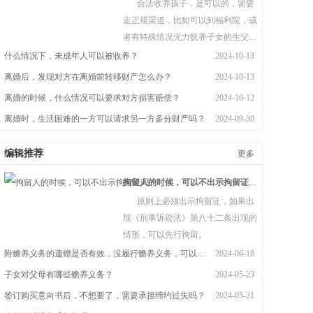
合法收养孩子，是可以的，需要
走正规渠道，比如可以到福利院，或
者有特殊情况无力抚养子女的生父
母。  根据《民法典》第一千零九十四
什么情况下，未成年人可以被收养？
2024-10-13
条　下列个人、组织可以作送养人：
离婚后，发现对方在离婚前转移财产怎么办？
2024-10-13
（一）孤儿的监护人；（二）儿童福
离婚的时候，什么情况可以要求对方损害赔偿？
2024-10-12
利机构；（三）有特殊困难无力抚养
离婚时，生活困难的一方可以请求另一方多分财产吗？
2024-09-30
子女的生父母。
编辑推荐
更多
拘留人的时候，可以不出示拘留证吗？
原则上必须出示拘留证，如果出
现《刑事诉讼法》第八十二条出现的
情形，可以先行拘留。
附赡养义务的遗赠是否有效，没履行赡养义务，可以继承吗？
2024-06-18
子女对父母有哪些赡养义务？
2024-05-23
签订购买意向书后，不想要了，需要承担缔约过失吗？
2024-05-21