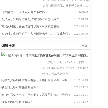
者有特殊情况无力抚养子女的生父
母。  根据《民法典》第一千零九十四
什么情况下，未成年人可以被收养？
2024-10-13
条　下列个人、组织可以作送养人：
离婚后，发现对方在离婚前转移财产怎么办？
2024-10-13
（一）孤儿的监护人；（二）儿童福
离婚的时候，什么情况可以要求对方损害赔偿？
2024-10-12
利机构；（三）有特殊困难无力抚养
离婚时，生活困难的一方可以请求另一方多分财产吗？
2024-09-30
子女的生父母。
编辑推荐
更多
拘留人的时候，可以不出示拘留证吗？
原则上必须出示拘留证，如果出
现《刑事诉讼法》第八十二条出现的
情形，可以先行拘留。
附赡养义务的遗赠是否有效，没履行赡养义务，可以继承吗？
2024-06-18
子女对父母有哪些赡养义务？
2024-05-23
签订购买意向书后，不想要了，需要承担缔约过失吗？
2024-05-21
金钱可以设立质押权吗?
2024-05-12