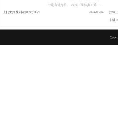
中是有规定的。  根据《民法典》第一千
零五十条规定，登记结婚后，按照男女
上门女婿受到法律保护吗？
2024-06-04
法律
双方约定，女方可以成为男方家庭的成
未满
员，男方可以成为女方家庭的成员。
Copyr