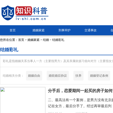
首页
婚姻家庭
刑事辩护
交通事故
您所在位置：
首页
>
婚姻家庭
>
结婚
> 结婚彩礼
结婚彩礼
彩礼是指婚姻关系当事人一方（主要指男方）及其亲属依据习俗向对方（主要指女
结婚相关分类：
婚姻自由
婚前婚后协议
扶养
婚姻登记条例
分手后，恋爱期间一起买的房子如何
二、最高法有一个案例，是男方没有北京
记在女方，最后分手了。经过再审最后判
予支持，充分考虑了购买房子不同于投资