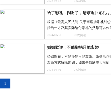
2024-03-15
13次阅读
问题，就是男方没有北京的购房资格，所
给了彩礼，闹掰了，请求返回彩礼，
根据《最高人民法院-关于审理涉彩礼纠
婚约一方及其实际给付彩礼的父母可以作
为共同被告。
2024-01-31
20次阅读
婚姻欺诈，不能撤销只能离婚
婚姻欺诈，不能撤销只能离婚。婚姻欺诈
离婚方式解除婚姻，如果是隐瞒重大疾病
2024-01-10
26次阅读
1