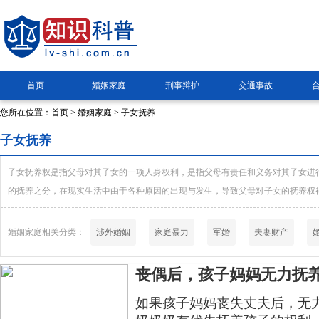
首页
婚姻家庭
刑事辩护
交通事故
您所在位置：
首页
>
婚姻家庭
> 子女抚养
子女抚养
子女抚养权是指父母对其子女的一项人身权利，是指父母有责任和义务对其子女进
的抚养之分，在现实生活中由于各种原因的出现与发生，导致父母对子女的抚养权
婚姻家庭相关分类：
涉外婚姻
家庭暴力
军婚
夫妻财产
丧偶后，孩子妈妈无力抚
奶怎么办？
如果孩子妈妈丧失丈夫后，无