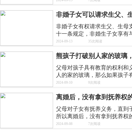
2024-09-15
7次阅读
成年子女可以向人民法院提起
非婚子女可以请求生父、
非婚子女有权请求生父、生母支
十一条规定，非婚生子女享有
不得加以危害和歧视。不直接
2024-09-13
35次阅读
未成年子女或者不能独立生活
熊孩子打破别人家的玻璃
父母对孩子具有教育的权利和
人的家的玻璃，那么如果孩子
由父母承担民事赔偿责任。
2024-09-10
9次阅读
离婚后，没有拿到抚养权
父母对子女有抚养义务，直到
所以离婚后，没有拿到抚养权
2024-09-08
7次阅读