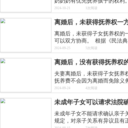
奶奶奶有优先抚养孩子的权利。
定，配偶一方死亡，另一方送
2024-10-21
1次阅读
养的权利。
离婚后，未获得抚养权一
离婚后，未获得子女抚养权的
可以双方协商。  根据《民法
直接抚养子女的父或者母，有
2024-09-25
5次阅读
使探望权利的方式、时间由当
离婚后，没有获得抚养权
父或者母探望子女，不利于子
中止的事由消失后，应当恢复
吗？
夫妻离婚后，未获得子女抚养
抚养费不会因为离婚而免除义务
定，离婚后，子女由一方直接
2024-09-24
4次阅读
费。负担费用的多少和期限的
未成年子女可以请求法院
院判决。前款规定的协议或者
提出超过协议或者判决原定数
未成年子女不能请求确认亲子关
规定，对亲子关系有异议且有
诉讼，请求确认或者否认亲子