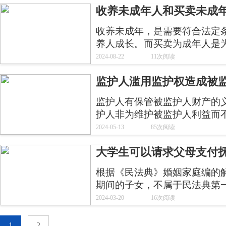
收养未成年人和买卖未成
收养未成年，是需要符合法定
养人成长。而买卖为成年人是
2024-08-22
11次阅读
监护人滥用监护权造成被
责任
监护人有保管被监护人财产的
护人非为维护被监护人利益而
护人合法权益的积极侵害，监
2024-05-13
85次阅读
护人的财产损失，须考量受损
大学生可以请求父母支付
计算赔偿金额。
根据《民法典》婚姻家庭编的
期间的子女，不属于民法典第
年子女”，也就是说上大学，已
2024-03-20
16次阅读
的。
1
2