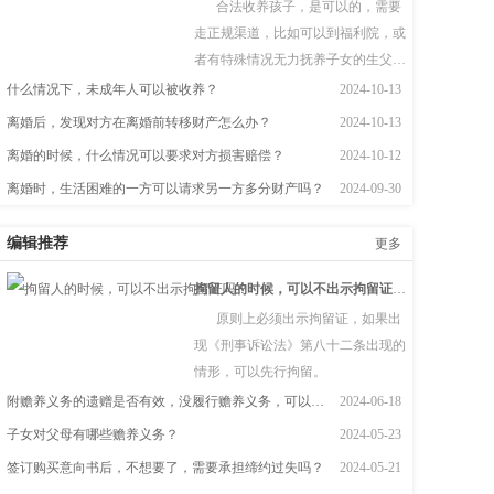
合法收养孩子，是可以的，需要
走正规渠道，比如可以到福利院，或
者有特殊情况无力抚养子女的生父
母。  根据《民法典》第一千零九十四
什么情况下，未成年人可以被收养？
2024-10-13
条　下列个人、组织可以作送养人：
离婚后，发现对方在离婚前转移财产怎么办？
2024-10-13
（一）孤儿的监护人；（二）儿童福
离婚的时候，什么情况可以要求对方损害赔偿？
2024-10-12
利机构；（三）有特殊困难无力抚养
离婚时，生活困难的一方可以请求另一方多分财产吗？
2024-09-30
子女的生父母。
编辑推荐
更多
拘留人的时候，可以不出示拘留证吗？
原则上必须出示拘留证，如果出
现《刑事诉讼法》第八十二条出现的
情形，可以先行拘留。
附赡养义务的遗赠是否有效，没履行赡养义务，可以继承吗？
2024-06-18
子女对父母有哪些赡养义务？
2024-05-23
签订购买意向书后，不想要了，需要承担缔约过失吗？
2024-05-21