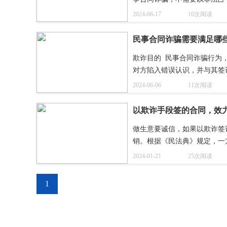
要承担民事责任。
2024-06-17
10次阅读
民事合同诈骗需要满足哪
欺诈目的  民事合同诈骗行
对方陷入错误认识，并与其签
2024-06-06
11次阅读
以欺诈手段签的合同，效
做生意要诚信，如果以欺诈签
销。根据《民法典》规定，一
为，受欺诈方有权请求人民法
2024-01-21
25次阅读
1