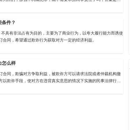
些条件？
为，不具有非法占有为目的，主要为了商业行为，以夸大履行能力而诱使
订合同，希望通过欺诈行为获取对方一定的经济利益。
力怎么样
订合同，欺骗对方争取利益，被欺诈方可以请求法院或者仲裁机构撤
方以欺诈手段，使对方在违背真实意思的情况下实施的民事法律行
院或者仲裁机构予以撤销。