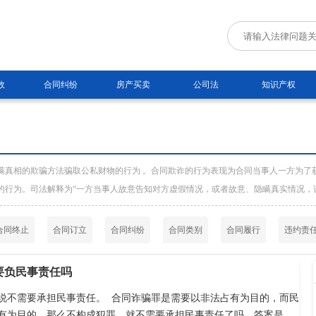
故
合同纠纷
房产买卖
公司法
知识产权
瞒真相的欺骗方法骗取公私财物的行为 。合同欺诈的行为表现为合同当事人一方为了
的行为。司法解释为“一方当事人故意告知对方虚假情况，或者故意、隐瞒真实情况，
合同终止
合同订立
合同纠纷
合同类别
合同履行
违约责
要负民事责任吗
说不需要承担民事责任。  合同诈骗罪是需要以非法占有为目的，而民
有为目的，那么不构成犯罪，就不需要承担民事责任了吗，答案是需