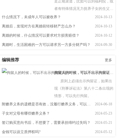
走正规渠道，比如可以到福利院，或
者有特殊情况无力抚养子女的生父
母。  根据《民法典》第一千零九十四
什么情况下，未成年人可以被收养？
2024-10-13
条　下列个人、组织可以作送养人：
离婚后，发现对方在离婚前转移财产怎么办？
2024-10-13
（一）孤儿的监护人；（二）儿童福
离婚的时候，什么情况可以要求对方损害赔偿？
2024-10-12
利机构；（三）有特殊困难无力抚养
离婚时，生活困难的一方可以请求另一方多分财产吗？
2024-09-30
子女的生父母。
编辑推荐
更多
拘留人的时候，可以不出示拘留证吗？
原则上必须出示拘留证，如果出
现《刑事诉讼法》第八十二条出现的
情形，可以先行拘留。
附赡养义务的遗赠是否有效，没履行赡养义务，可以继承吗？
2024-06-18
子女对父母有哪些赡养义务？
2024-05-23
签订购买意向书后，不想要了，需要承担缔约过失吗？
2024-05-21
金钱可以设立质押权吗?
2024-05-12