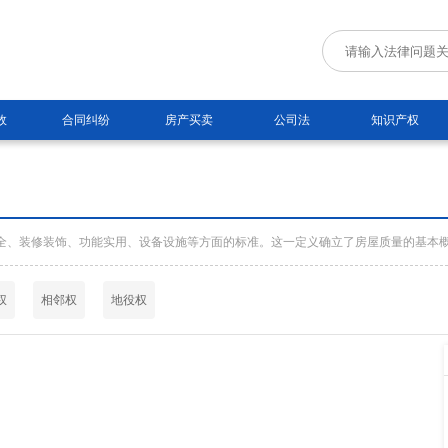
故
合同纠纷
房产买卖
公司法
知识产权
全、装修装饰、功能实用、设备设施等方面的标准。这一定义确立了房屋质量的基本
权
相邻权
地役权